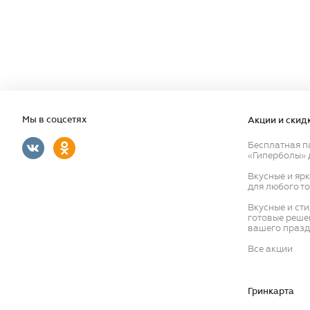
Мы в соцсетях
Акции и скид
Бесплатная п
«Гиперболы» 
Вкусные и яр
для любого т
Вкусные и ст
готовые реше
вашего празд
Все акции
Гринкарта