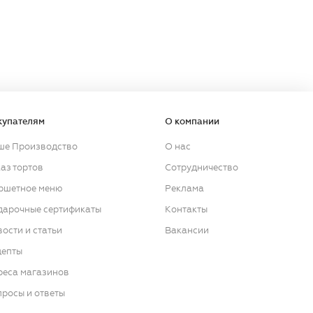
купателям
О компании
ше Производство
О нас
аз тортов
Сотрудничество
ршетное меню
Реклама
дарочные сертификаты
Контакты
ости и статьи
Вакансии
цепты
реса магазинов
росы и ответы