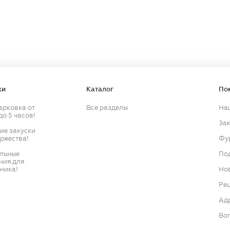
Продолжить
ки
Каталог
По
арковка от
Все разделы
На
до 5 часов!
Зак
кие закуски
оржества!
Фу
ильные
По
ния для
ника!
Нов
Ре
Ад
Воп