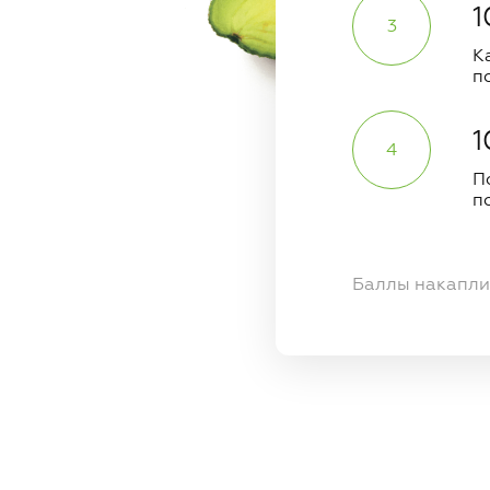
1
К
п
1
П
п
Баллы накаплив