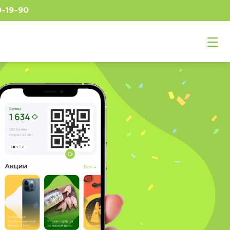
0-19-90
Подтверждение
ый
верждения