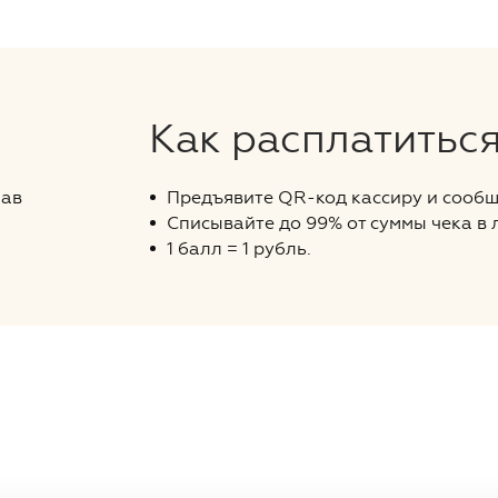
у
Как расплатитьс
чав
Предъявите QR-код кассиру и сообщ
Списывайте до 99% от суммы чека в
1 балл = 1 рубль.