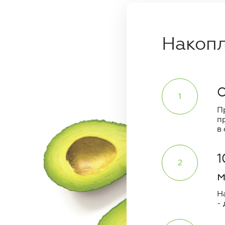
Накоп
О
П
п
в
1
м
Н
- 