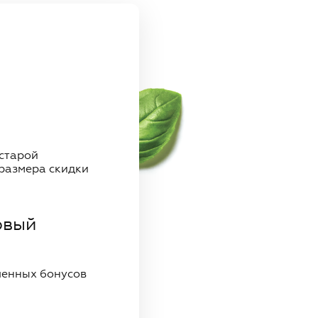
 старой
 размера скидки
рвый
ученных бонусов