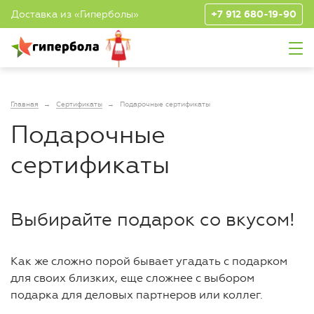
Доставка из «Гиперболы»
+7 912 680-19-90
Отправка списка покупок
Номер телефона
Подтверждение
Спасибо за регистрацию!
Вы успешно авторизованы!
Главная
Сертификаты
Подарочные сертификаты
Вход в Личный
Назад
Назад
Подарочные
Уже есть аккаунт?
Войти
Эл. почта
кабинет
Перейти в Личный кабинет
Перейти в Личный кабинет
сертификаты
Войти с помощью смс-
подтверждения
Отмена
Выбирайте подарок со вкусом!
Телефон
Отправить
Как же сложно порой бывает угадать с подарком
для своих близких, еще сложнее с выбором
Нажимая на кнопку, вы соглашаетесь
подарка для деловых партнеров или коллег.
c
Политикой обработки персональных данных
Продолжить