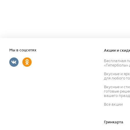
Мы в соцсетях
Акции и скид
Бесплатная п
«Гиперболы» 
Вкусные и яр
для любого т
Вкусные и ст
готовые реше
вашего празд
Все акции
Гринкарта