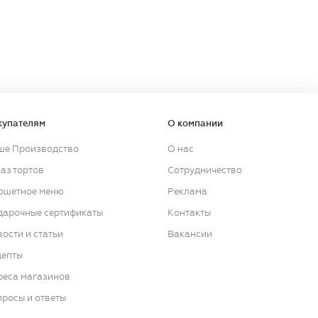
купателям
О компании
ше Производство
О нас
аз тортов
Сотрудничество
ршетное меню
Реклама
дарочные сертификаты
Контакты
ости и статьи
Вакансии
цепты
реса магазинов
росы и ответы