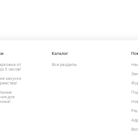
Продолжить
Продолжить
ки
Каталог
По
арковка от
Все разделы
На
до 5 часов!
Зак
кие закуски
оржества!
Фу
ильные
По
ния для
ника!
Нов
Ре
Ад
Воп