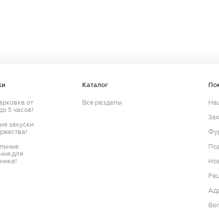
Продолжить
Продолжить
ки
Каталог
По
арковка от
Все разделы
На
до 5 часов!
Зак
кие закуски
оржества!
Фу
ильные
По
ния для
ника!
Нов
Ре
Ад
Воп