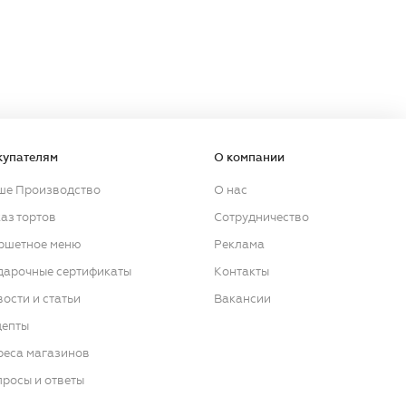
купателям
О компании
ше Производство
О нас
аз тортов
Сотрудничество
ршетное меню
Реклама
дарочные сертификаты
Контакты
ости и статьи
Вакансии
цепты
реса магазинов
росы и ответы