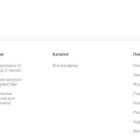
Продолжить
Продолжить
ки
Каталог
По
арковка от
Все разделы
На
до 5 часов!
Зак
кие закуски
оржества!
Фу
ильные
По
ния для
ника!
Нов
Ре
Ад
Воп