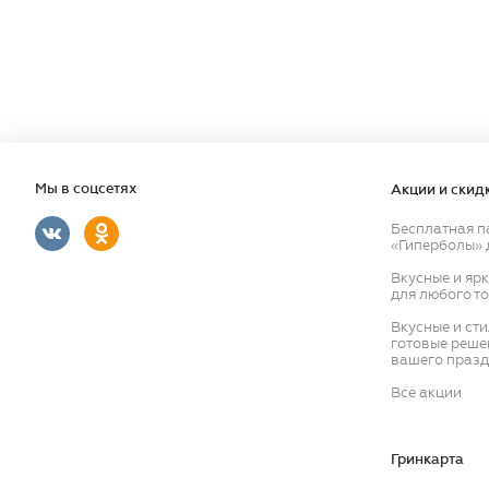
Мы в соцсетях
Акции и скид
Бесплатная п
«Гиперболы» 
Вкусные и яр
для любого т
Вкусные и ст
готовые реше
вашего празд
Все акции
Гринкарта