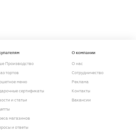
купателям
О компании
ше Производство
О нас
аз тортов
Сотрудничество
ршетное меню
Реклама
дарочные сертификаты
Контакты
ости и статьи
Вакансии
цепты
реса магазинов
росы и ответы