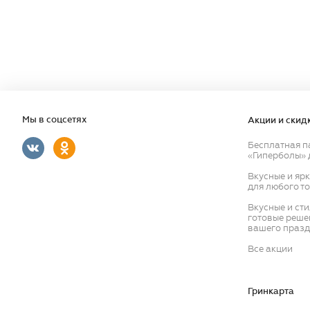
Мы в соцсетях
Акции и скид
Бесплатная п
«Гиперболы» 
Вкусные и яр
для любого т
Вкусные и ст
готовые реше
вашего празд
Все акции
Гринкарта