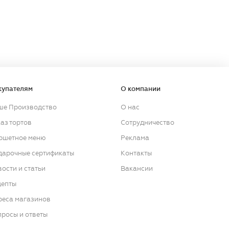
купателям
О компании
ше Производство
О нас
аз тортов
Сотрудничество
ршетное меню
Реклама
дарочные сертификаты
Контакты
ости и статьи
Вакансии
цепты
реса магазинов
росы и ответы