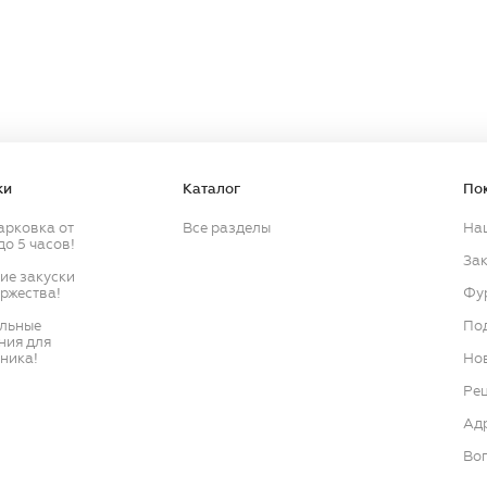
Продолжить
Продолжить
ки
Каталог
По
арковка от
Все разделы
На
до 5 часов!
Зак
кие закуски
оржества!
Фу
ильные
По
ния для
ника!
Нов
Ре
Ад
Воп