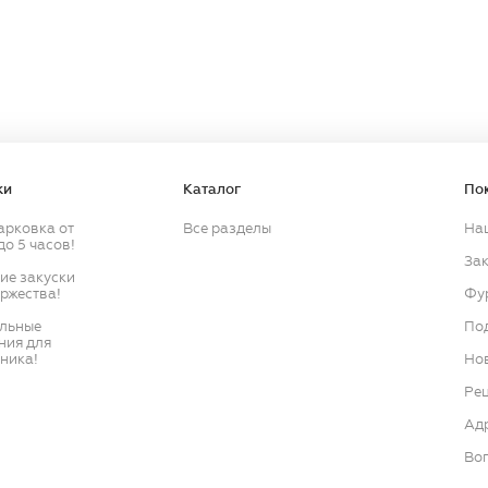
Продолжить
Продолжить
ки
Каталог
По
арковка от
Все разделы
На
до 5 часов!
Зак
кие закуски
оржества!
Фу
ильные
По
ния для
ника!
Нов
Ре
Ад
Воп