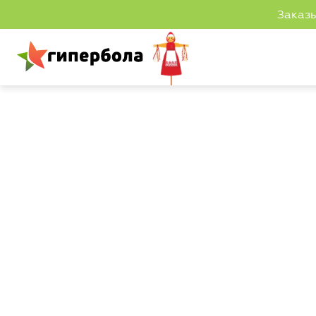
Заказы
В
В
а
а
c