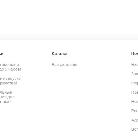
Продолжить
Продолжить
ки
Каталог
По
арковка от
Все разделы
На
до 5 часов!
Зак
кие закуски
оржества!
Фу
ильные
По
ния для
ника!
Нов
Ре
Ад
Воп