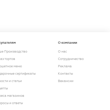
купателям
О компании
ше Производство
О нас
аз тортов
Сотрудничество
ршетное меню
Реклама
дарочные сертификаты
Контакты
ости и статьи
Вакансии
цепты
реса магазинов
росы и ответы