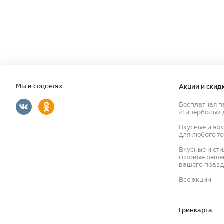
Мы в соцсетях
Акции и скид
Бесплатная п
«Гиперболы» 
Вкусные и яр
для любого т
Вкусные и ст
готовые реше
вашего празд
Все акции
Гринкарта