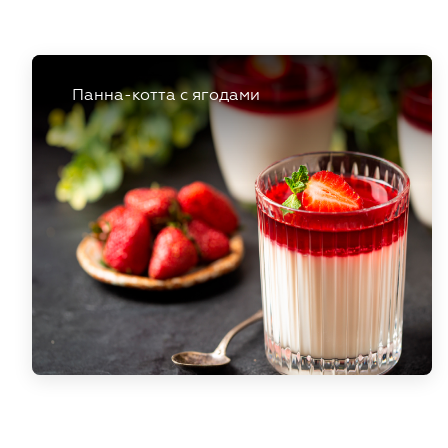
Панна-котта с ягодами