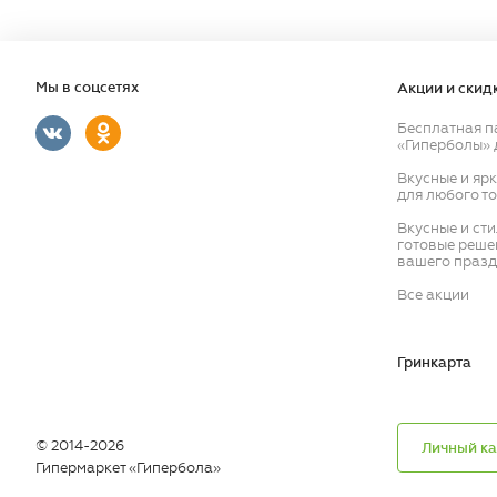
Мы в соцсетях
Акции и скид
Бесплатная п
«Гиперболы» 
Вкусные и яр
для любого т
Вкусные и ст
готовые реше
вашего празд
Все акции
Гринкарта
© 2014-2026
Личный ка
Гипермаркет «Гипербола»