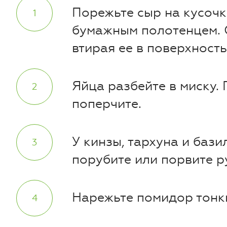
Порежьте сыр на кусоч
бумажным полотенцем. О
втирая ее в поверхност
Яйца разбейте в миску.
поперчите.
У кинзы, тархуна и бази
порубите или порвите р
Нарежьте помидор тонк