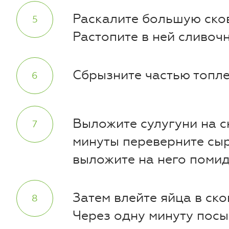
Раскалите большую сков
Растопите в ней сливоч
Сбрызните частью топл
Выложите сулугуни на с
минуты переверните сыр
выложите на него поми
Затем влейте яйца в ск
Через одну минуту посы