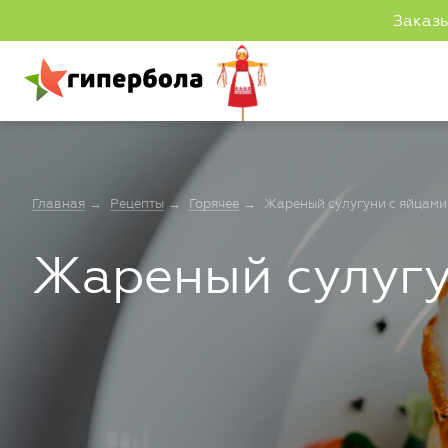
Заказы
В
а
Главная
Рецепты
Горячее
Жареный сулугуни с яйцами
Жареный сулугу
c