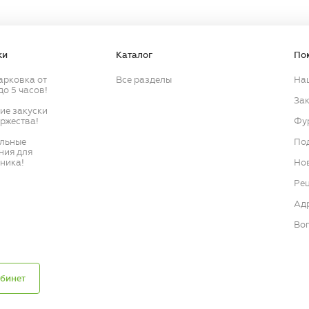
ки
Каталог
По
арковка от
Все разделы
На
до 5 часов!
Зак
кие закуски
оржества!
Фу
ильные
По
ния для
ника!
Нов
Ре
Ад
Воп
бинет