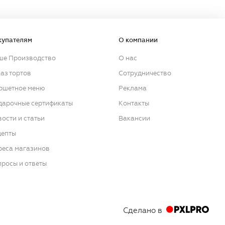
купателям
О компании
ше Производство
О нас
аз тортов
Сотрудничество
ршетное меню
Реклама
дарочные сертификаты
Контакты
ости и статьи
Вакансии
цепты
реса магазинов
росы и ответы
Сделано в